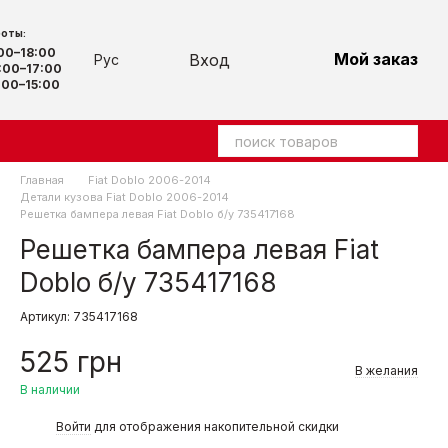
боты:
:00–18:00
Мой заказ
Вход
Рус
00–17:00
00–15:00
Главная
Fiat Doblo 2006-2014
Детали кузова Fiat Doblo 2006-2014
Решетка бампера левая Fiat Doblo б/у 735417168
Решетка бампера левая Fiat
Doblo б/у 735417168
Артикул: 735417168
525 грн
В желания
В наличии
%
Войти
для отображения накопительной скидки