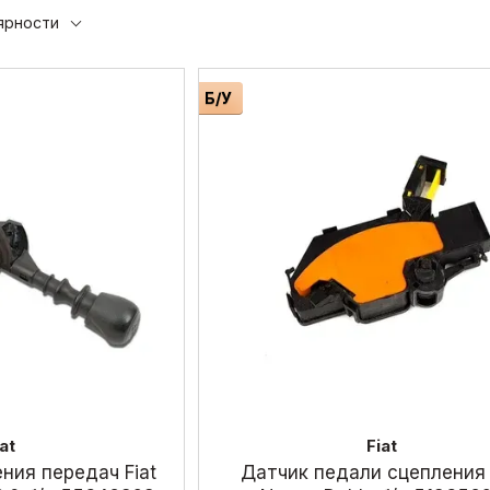
mjtd
2014 2.0 mjtd
2014 1.4 Bz
ярности
Б/У
iat
Fiat
ния передач Fiat
Датчик педали сцепления 