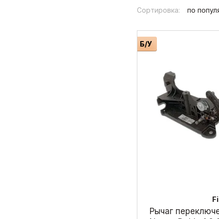
2014 1.3 mjtd
Сортировка:
по попул
Б/У
F
Рычаг переключе