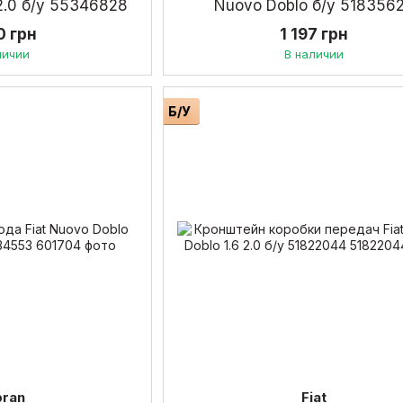
 2.0 б/у 55346828
Nuovo Doblo б/у 518356
0 грн
1 197 грн
личии
В наличии
Б/У
pran
Fiat