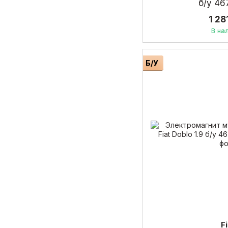
б/у 4
1 28
В на
Б/У
F