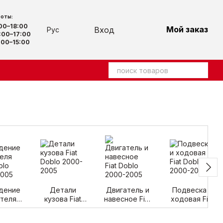
боты:
:00–18:00
Мой заказ
Вход
Рус
00–17:00
00–15:00
дение
Детали
Двигатель и
Подвеска и
ателя
кузова Fiat
навесное Fiat
ходовая Fiat
Doblo
Doblo 2000-
Doblo 2000-
Doblo 2000-
-2005
2005
2005
2005