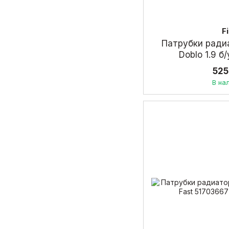
F
Патрубки радиа
Doblo 1.9 
525
В на