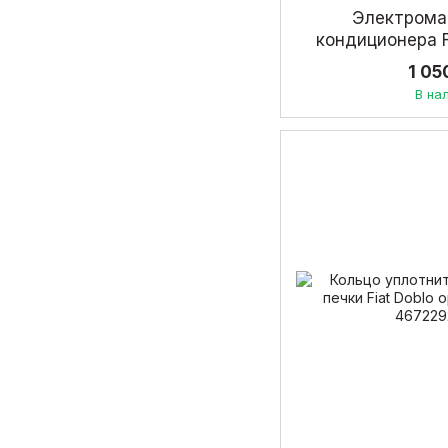
Электрома
кондиционера Fi
467
1 05
В на