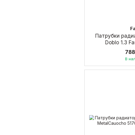
F
Патрубки радиа
Doblo 1.3 F
788
В на