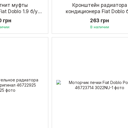
гнит муфты
Кронштейн радиатора
at Doblo 1.9 б/у
кондиционера Fiat Doblo 
86262
46821271
0 грн
263 грн
личии
В наличии