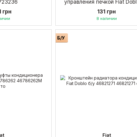
6723236
управления печкой Fiat Dobl
46723236
1 грн
131 грн
личии
В наличии
Б/У
iat
Fiat