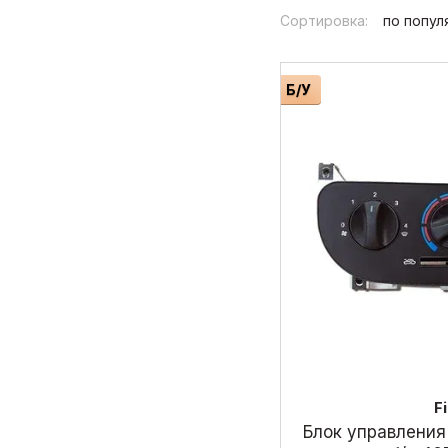
Сортировка:
по попул
Б/У
F
Блок управления 