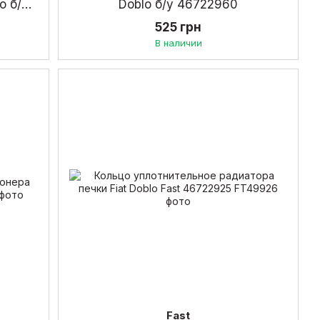
o б/у
Doblo б/у 46722960
525 грн
В наличии
Fast