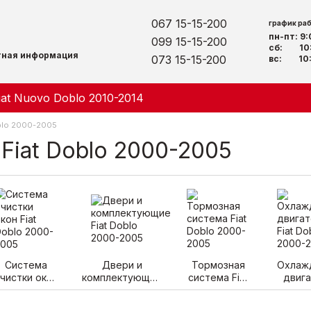
067 15-15-200
график ра
пн-пт: 9
099 15-15-200
сб: 10:
тная информация
073 15-15-200
вс: 10:
iat Nuovo Doblo 2010-2014
blo 2000-2005
Fiat Doblo 2000-2005
Система
Двери и
Тормозная
Охлаж
чистки окон
комплектующие
система Fiat
двиг
Fiat Doblo
Fiat Doblo 2000-
Doblo 2000-
Fiat 
2000-2005
2005
2005
2000