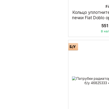
F
Кольцо уплотнит
печки Fiat Doblo
551
В на
Б/У