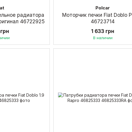
iat
Polcar
ельное радиатора
Моторчик печки Fiat Doblo P
 оригинал 46722925
46723714
 грн
1 633 грн
личии
В наличии