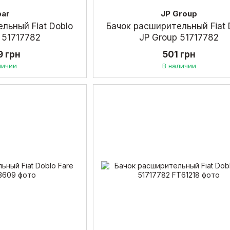
par
JP Group
льный Fiat Doblo
Бачок расширительный Fiat 
 51717782
JP Group 51717782
9 грн
501 грн
личии
В наличии