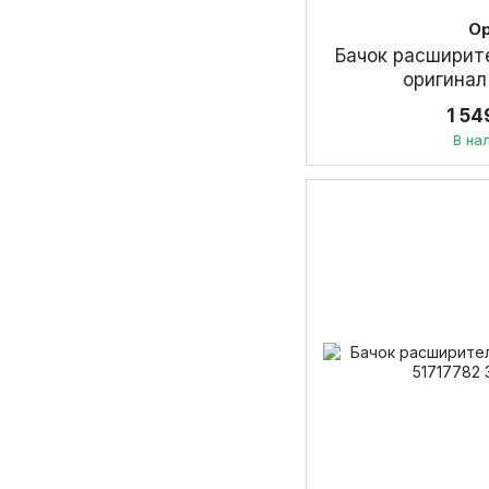
O
Бачок расширите
оригинал
1 54
В на