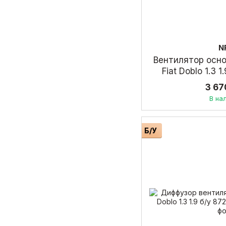
N
Вентилятор осн
Fiat Doblo 1.3 
3 67
В на
Б/У