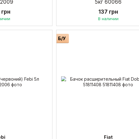
72009
5кг 60066
 грн
137 грн
личии
В наличии
Б/У
ebi
Fiat