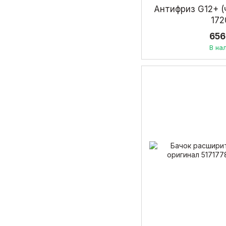
Антифриз G12+ (
17
656
В на