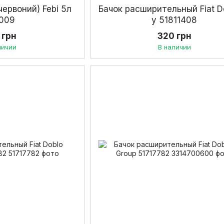
червоний) Febi 5л
Бачок расширительный Fiat Do
2009
у 51811408
 грн
320 грн
личии
В наличии