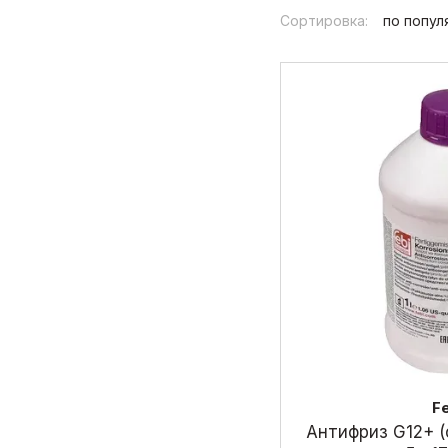
mjtd
Сортировка:
по попул
F
Антифриз G12+ (