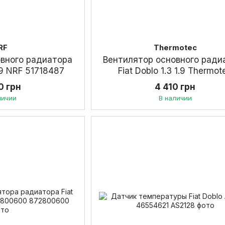
RF
Thermotec
овного радиатора
Вентилятор основного ради
1.9 NRF 51718487
Fiat Doblo 1.3 1.9 Thermot
51755591
0 грн
4 410 грн
личии
В наличии