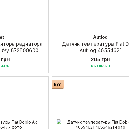
iat
Autlog
лятора радиатора
Датчик температуры Fiat D
1.9 б/у 872800600
AutLog 46554621
 грн
205 грн
личии
В наличии
Б/У