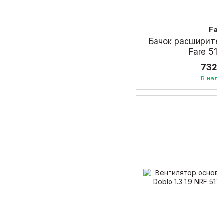
F
Бачок расширите
Fare 5
732
В на