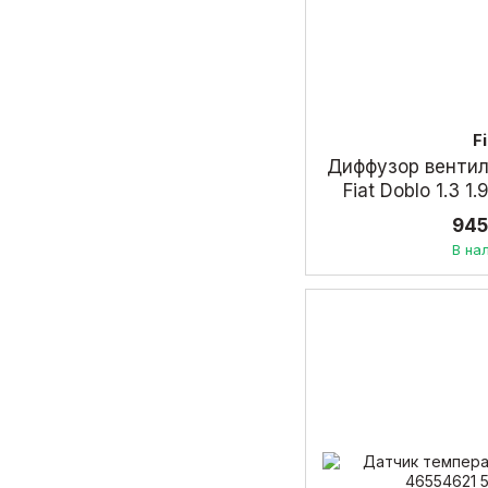
F
Диффузор венти
Fiat Doblo 1.3 
945
В на