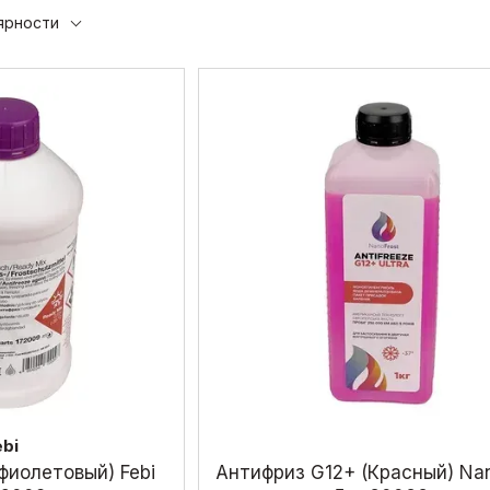
mjtd
Bz
ярности
ebi
фиолетовый) Febi
Антифриз G12+ (Красный) Nan