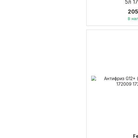
5л 1
205
В на
F