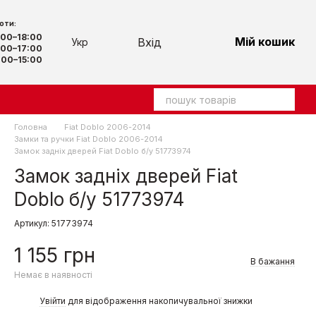
оти:
9:00–18:00
Мій кошик
Вхід
Укр
00–17:00
00–15:00
Головна
Fiat Doblo 2006-2014
Замки та ручки Fiat Doblo 2006-2014
Замок задніх дверей Fiat Doblo б/у 51773974
Замок задніх дверей Fiat
Doblo б/у 51773974
Артикул: 51773974
1 155 грн
В бажання
Немає в наявності
%
Увійти
для відображення накопичувальної знижки