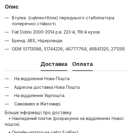
Опис
Втулка (сайлентблок) переднього стабілізатора
поперечної стійкості.
Fiat Doblo 2000-2014 р.в. 223-й, 119-й кузов.
Бренд: ABS, Нідерланди.
OEM: 51713088, 51744226, 46777764, 46841320, 271295
Доставка
Оплата
На відділення Нова Пошта.
Адресна доставка Нова Пошта.
На відділення Укрпошта.
Самовивіз в Житомирі.
Більше інформації про доставку
• Накладений платіж (розрахунок на відділеннях Нової
пошти).
• Онлайн-оплата на сайті (LiqPay).