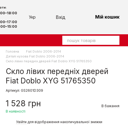
оти:
:00–18:00
Мій кошик
Вхід
Укр
00–17:00
00–15:00
Головна
Fiat Doblo 2006-2014
Деталі кузова Fiat Doblo 2006-2014
Скло лівих передніх дверей Fiat Doblo XYG 51765350
Скло лівих передніх дверей
Fiat Doblo XYG 51765350
Артикул: GS2601D309
1 528 грн
В бажання
В наявності
%
Увійти
для відображення накопичувальної знижки