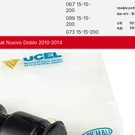
067 15-15-
графік роб
200
пн-пт: 9
099 15-15-
сб: 10:
200
нд: 10:
073 15-15-200
iat Nuovo Doblo 2010-2014