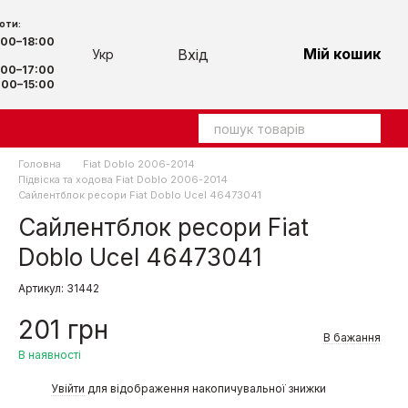
оти:
:00–18:00
Мій кошик
Вхід
Укр
00–17:00
00–15:00
Головна
Fiat Doblo 2006-2014
Підвіска та ходова Fiat Doblo 2006-2014
Сайлентблок ресори Fiat Doblo Ucel 46473041
Сайлентблок ресори Fiat
Doblo Ucel 46473041
Артикул: 31442
201 грн
В бажання
В наявності
%
Увійти
для відображення накопичувальної знижки