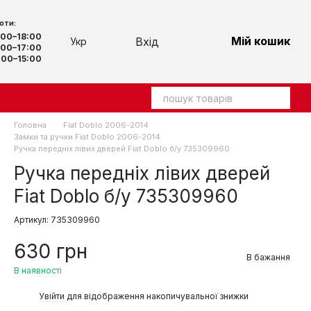
оти:
9:00–18:00
Мій кошик
Вхід
Укр
00–17:00
00–15:00
Головна
Fiat Doblo 2006-2014
Замки та ручки Fiat Doblo 2006-2014
Ручка передніх лівих дверей Fiat Doblo б/у 735309960
Ручка передніх лівих дверей
Fiat Doblo б/у 735309960
Артикул: 735309960
630 грн
В бажання
В наявності
%
Увійти
для відображення накопичувальної знижки