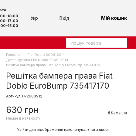
оти:
9:00–18:00
Мій кошик
Вхід
Укр
00–17:00
00–15:00
Головна
Fiat Doblo 2006-2014
Деталі кузова Fiat Doblo 2006-2014
Решітка бампера права Fiat Doblo EuroBump 735417170
Решітка бампера права Fiat
Doblo EuroBump 735417170
Артикул: FP2603912
630 грн
В бажання
Немає в наявності
%
Увійти
для відображення накопичувальної знижки