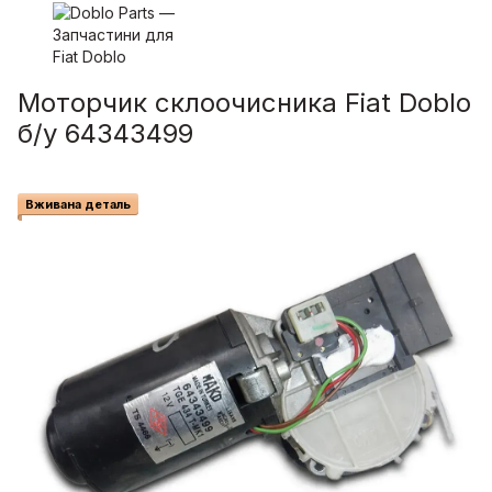
Моторчик склоочисника Fiat Doblo
б/у 64343499
Вживана деталь