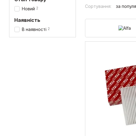
Сортування:
за попул
2
Новий
Наявність
2
В наявності